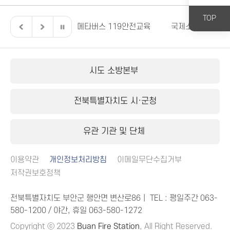
TOP
전북특별자치도
메타버스 119안전교육
국제소방안전박람
시도 소방본부
전북특별자치도 시·군청
유관 기관 및 단체
이용약관
개인정보처리방침
이메일무단수집거부
저작권보호정책
전북특별자치도 부안군 행안면 변산로86｜ TEL : 평일주간
063-
580-1200
/ 야간, 휴일
063-580-1272
Copyright ⓒ 2023
Buan Fire Station
, All Right Reserved.