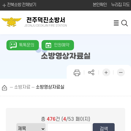
전북소방 전체보기
본인확인
누리집 지도
전주덕진소방서
JEONJU DEOKJIN FIRE STATION
톡톡문의
민원예약
소방영상자료실
소방자료
소방영상자료실
총
476
건 (
4
/53 페이지)