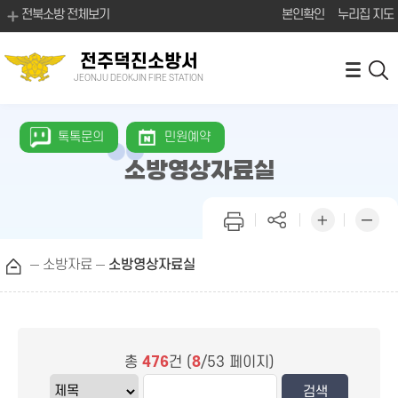
전북소방 전체보기
본인확인
누리집 지도
전주덕진소방서
JEONJU DEOKJIN FIRE STATION
톡톡문의
민원예약
소방영상자료실
소방자료
소방영상자료실
총
476
건 (
8
/53 페이지)