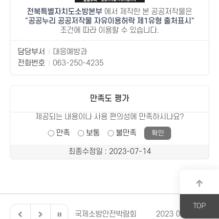
전북특별자치도소방본부
에서 제작한 본 공공저작물은
공공누리 공공저작물 자유이용허락 제1유형 출처표시
조건에 따라 이용할 수 있습니다.
담당부서
대응예방과
전화번호
063-250-4235
만족도 평가
제공되는 내용이나 사용 편의성에 만족하시나요?
만족
보통
불만족
최종수정일
: 2023-07-14
TOP
버스 119안전교육
국제소방안전박람회
2023 이렇게 달라집