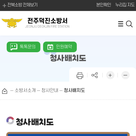
전북소방 전체보기
본인확인
누리집 지도
전주덕진소방서
JEONJU DEOKJIN FIRE STATION
톡톡문의
민원예약
청사배치도
소방서소개
청사안내
청사배치도
청사배치도