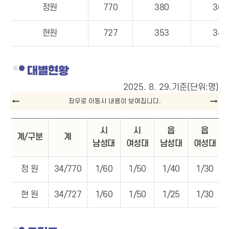
정원
770
380
360
현원
727
353
345
대별현황
2025. 8. 29.기준(단위:명)
시
시
읍
읍
계/구분
계
남성대
여성대
남성대
여성대
정 원
34/770
1/60
1/50
1/40
1/30
현 원
34/727
1/60
1/50
1/25
1/30