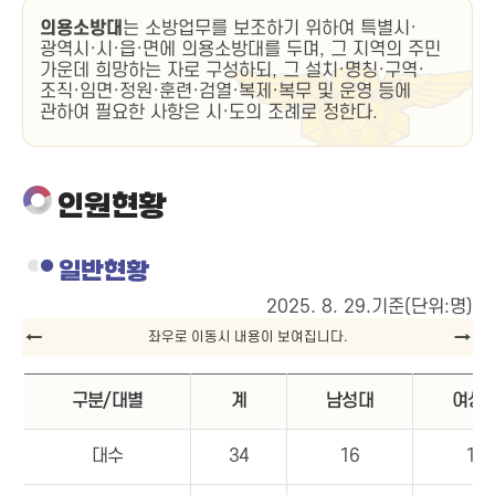
의용소방대
는 소방업무를 보조하기 위하여 특별시·
광역시·시·읍·면에 의용소방대를 두며, 그 지역의 주민
가운데 희망하는 자로 구성하되, 그 설치·명칭·구역·
조직·임면·정원·훈련·검열·복제·복무 및 운영 등에
관하여 필요한 사항은 시·도의 조례로 정한다.
인원현황
일반현황
2025. 8. 29.기준(단위:명)
구분/대별
계
남성대
여성
대수
34
16
16