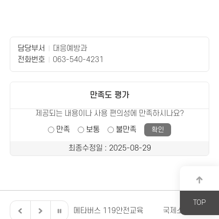
담당부서
대응예방과
전화번호
063-540-4231
만족도 평가
제공되는 내용이나 사용 편의성에 만족하시나요?
만족
보통
불만족
최종수정일
: 2025-08-29
TOP
전북특별자치도
메타버스 119안전교육
국제소방안전박람