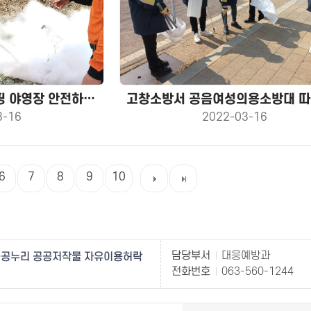
상하농원 파머스 글램핑 야영장 안전하기 좋은 날(D-day) 캠페인
3-16
2022-03-16
6
7
8
9
10
담당부서
대응예방과
공누리 공공저작물 자유이용허락
전화번호
063-560-1244