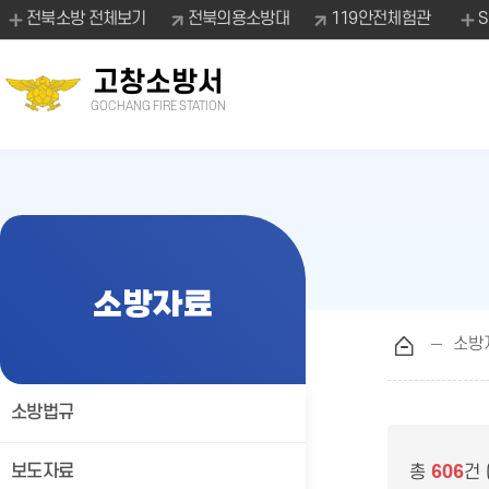
전북소방 전체보기
전북의용소방대
119안전체험관
고창소방서
GOCHANG FIRE STATION
소방자료
소방
소방법규
보도자료
총
606
건 