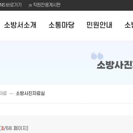
SNS 바로가기
직원전용게시판
소방서소개
소통마당
민원안내
소
소방사진
자료
소방사진자료실
(
3
/68 페이지)