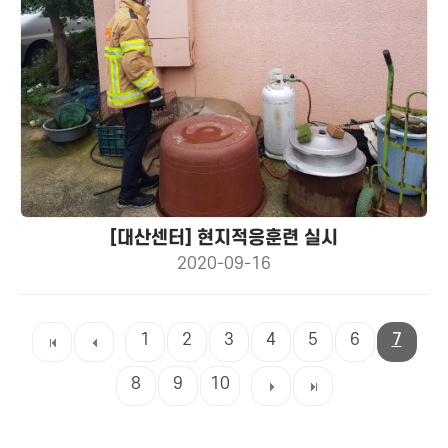
[대산센터] 현지적응훈련 실시
2020-09-16
1
2
3
4
5
6
7
8
9
10