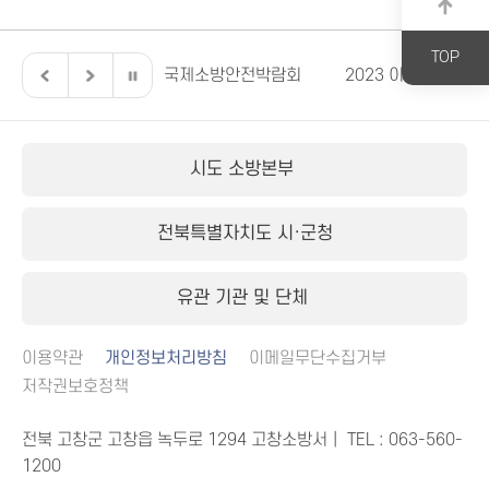
TOP
육
국제소방안전박람회
2023 이렇게 달라집니다.
소방
시도 소방본부
전북특별자치도 시·군청
유관 기관 및 단체
이용약관
개인정보처리방침
이메일무단수집거부
저작권보호정책
전북 고창군 고창읍 녹두로 1294 고창소방서｜ TEL :
063-560-
1200