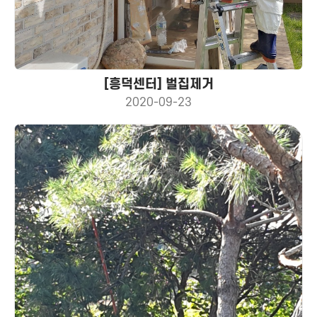
[흥덕센터] 벌집제거
2020-09-23