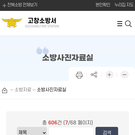
전북소방 전체보기
본인확인
누리집 지도
고창소방서
GOCHANG FIRE STATION
소방사진자료실
소방자료
소방사진자료실
총
606
건 (
7
/68 페이지)