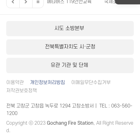
전북특별자치도
메타버스 119안전교육
국제소방안전박람
시도 소방본부
전북특별자치도 시·군청
유관 기관 및 단체
이용약관
개인정보처리방침
이메일무단수집거부
저작권보호정책
전북 고창군 고창읍 녹두로 1294 고창소방서｜ TEL :
063-560-
1200
Copyright ⓒ 2023
Gochang Fire Station
, All Right Reserve
d.