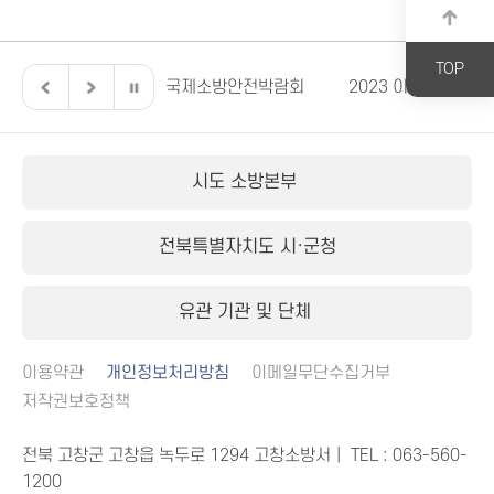
TOP
버스 119안전교육
국제소방안전박람회
2023 이렇게 달라집
시도 소방본부
전북특별자치도 시·군청
유관 기관 및 단체
이용약관
개인정보처리방침
이메일무단수집거부
저작권보호정책
전북 고창군 고창읍 녹두로 1294 고창소방서｜ TEL :
063-560-
1200