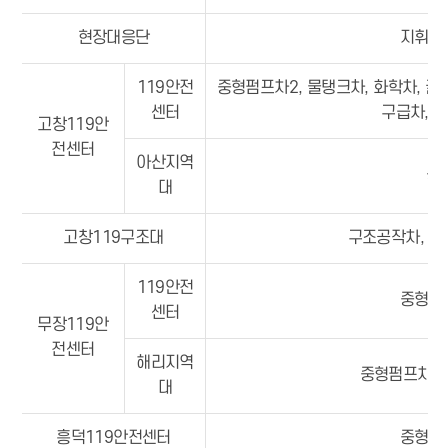
현장대응단
지휘차
119안전
중형펌프차2, 물탱크차, 화학차, 굴절차
센터
구급차, 
고창119안
전센터
아산지역
중
대
고창119구조대
구조공작차, 산
119안전
중형펌
센터
무장119안
전센터
해리지역
중형펌프차, 
대
흥덕119안전센터
중형펌