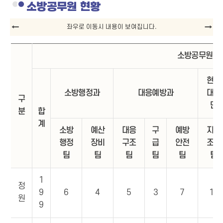
소방공무원 현황
소방공무원
현장
소방행정과
대응예방과
대응
구
단
분
합
계
소방
예산
대응
구
예방
지휘
행정
장비
구조
급
안전
조사
팀
팀
팀
팀
팀
팀
1
정
9
6
4
5
3
7
16
원
9