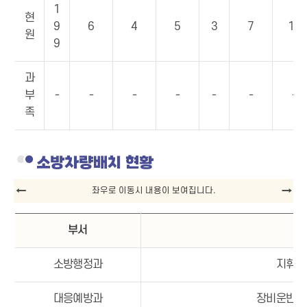
1
현
9
6
4
5
3
7
16
원
9
과
부
-
-
-
-
-
-
-
족
소방차량배치 현황
부서
보
소방행정과
지휘1
대응예방과
장비운반차,