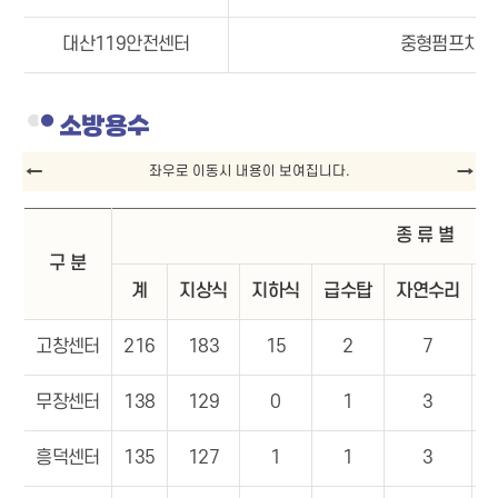
대산119안전센터
중형펌프차, 
소방용수
종 류 별
구 분
계
지상식
지하식
급수탑
자연수리
고창센터
216
183
15
2
7
무장센터
138
129
0
1
3
흥덕센터
135
127
1
1
3