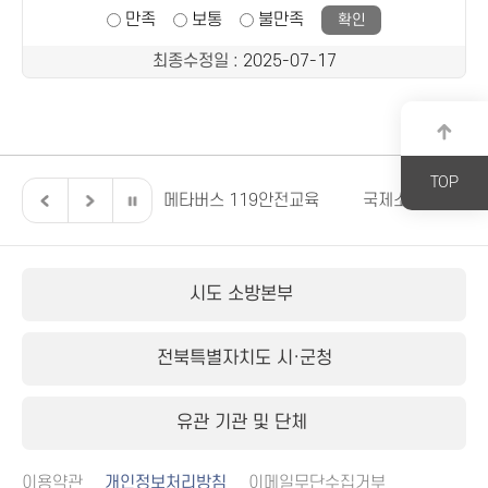
만족
보통
불만족
최종수정일
: 2025-07-17
TOP
전북특별자치도
메타버스 119안전교육
국제소방안전박람
시도 소방본부
전북특별자치도 시·군청
유관 기관 및 단체
이용약관
개인정보처리방침
이메일무단수집거부