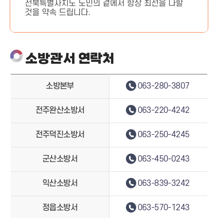
전북특별자치도 도민의 곁에서 항상 최선을 다할
것을 약속 드립니다.
소방관서 연락처
소방본부
063-280-3807
전주완산소방서
063-220-4242
전주덕진소방서
063-250-4245
군산소방서
063-450-0243
익산소방서
063-839-3242
정읍소방서
063-570-1243