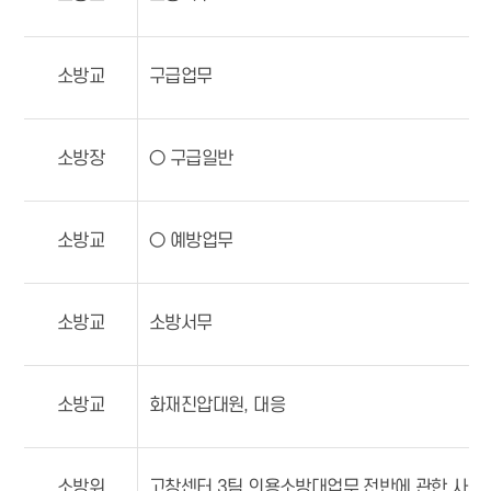
소방교
구급업무
소방장
○ 구급일반
소방교
○ 예방업무
소방교
소방서무
소방교
화재진압대원, 대응
소방위
고창센터 3팀 의용소방대업무 전반에 관한 사항