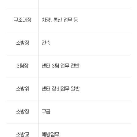
구조대장
차량, 통신 업무 등
소방장
건축
3팀장
센터 3팀 업무 전반
소방위
센터 장비업무 일반
소방장
구급
소방교
예방업무