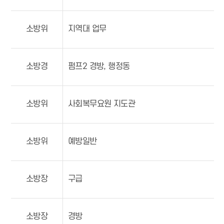
소방위
지역대 업무
소방경
펌프2 경방, 행정동
소방위
사회복무요원 지도관
소방위
예방일반
소방장
구급
소방장
경방