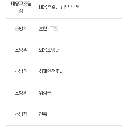
대응구조팀
대응총괄팀 업무 전반
장
소방위
훈련, 구조
소방위
의용소방대
소방위
화재안전조사
소방위
위험물
소방장
건축