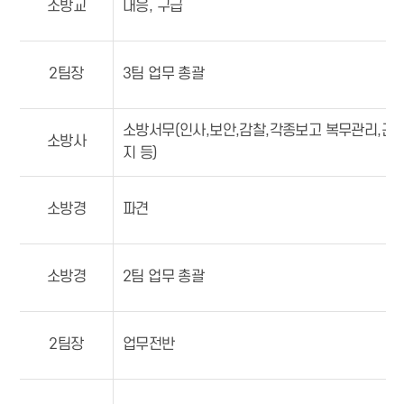
소방교
대응, 구급
2팀장
3팀 업무 총괄
소방서무(인사,보안,감찰,각종보고 복무관리,근
소방사
지 등)
소방경
파견
소방경
2팀 업무 총괄
2팀장
업무전반