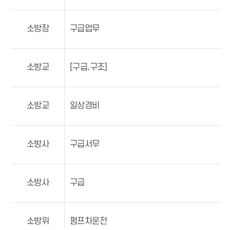
소방장
구급업무
소방교
[구급,구조]
소방교
일상경비
소방사
구급서무
소방사
구급
소방위
펌프차운전