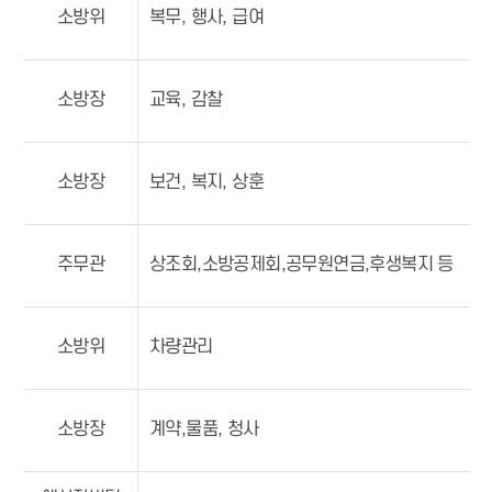
소방위
복무, 행사, 급여
소방장
교육, 감찰
소방장
보건, 복지, 상훈
주무관
상조회,소방공제회,공무원연금,후생복지 등
소방위
차량관리
소방장
계약,물품, 청사