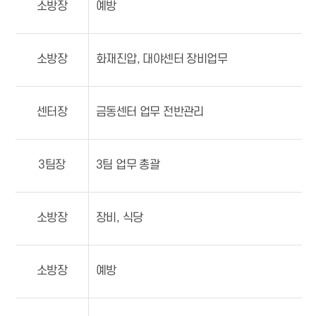
소방장
예방
소방장
화재진압, 대야센터 장비업무
센터장
금동센터 업무 전반관리
3팀장
3팀 업무 총괄
소방장
장비, 식당
소방장
예방