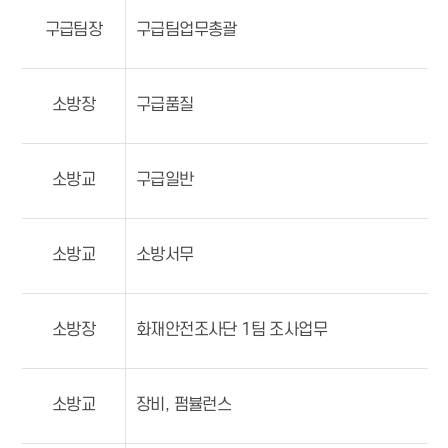
구급팀장
구급팀업무총괄
소방장
구급품질
소방교
구급일반
소방교
소방서무
소방장
화재안전조사단 1팀 조사업무
소방교
장비, 펌뷸런스