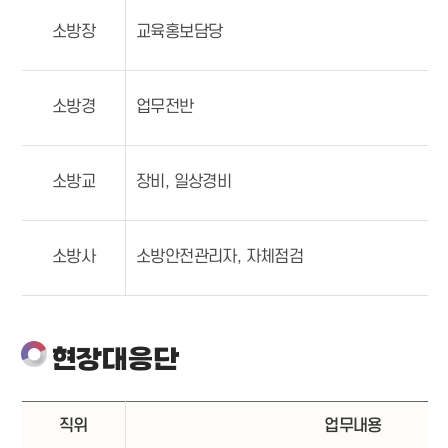
소방장
교육홍보담당
소방경
업무전반
소방교
장비, 일상경비
소방사
소방안전관리자, 자체점검
현장대응단
직위
업무내용