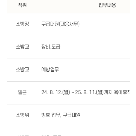
직위
업무내용
소방장
구급대원(대응서무)
소방교
장비,도급
소방교
예방업무
일근
24. 8. 12.(월) ~ 25. 8. 11.(월)까지 육아휴직
소방위
방호 업무, 구급대원