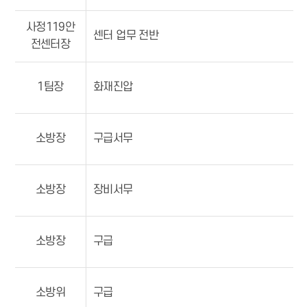
사정119안
센터 업무 전반
전센터장
1팀장
화재진압
소방장
구급서무
소방장
장비서무
소방장
구급
소방위
구급