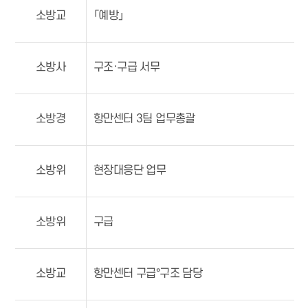
소방교
「예방」
소방사
구조·구급 서무
소방경
항만센터 3팀 업무총괄
소방위
현장대응단 업무
소방위
구급
소방교
항만센터 구급°구조 담당