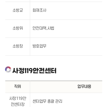
소방교
화재조사
소방위
안전대책,사법
소방장
방호업무
사정119안전센터
직위
업무내용
사정119안
센터업무 총괄 관리
전센터장