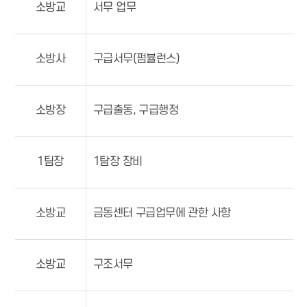
소방교
서무 업무
소방사
구급서무(펌뷸런스)
소방장
구급출동, 구급행정
1팀장
1탐장 장비
소방교
금동센터 구급업무에 관한 사항
소방교
구조서무