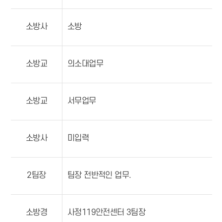
소방사
소방
소방교
의소대업무
소방교
서무업무
소방사
미입력
2팀장
팀장 전반적인 업무.
소방경
사정119안전센터 3팀장