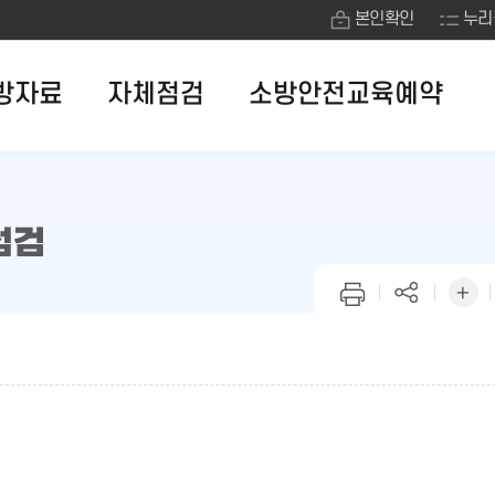
본인확인
누리
방자료
자체점검
소방안전교육예약
점검