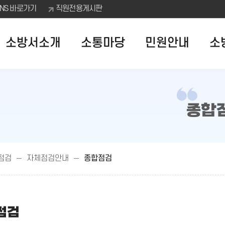
SNS 바로가기
직원전용게시판
소방서소개
소통마당
민원안내
소
종합
점검
자체점검안내
종합점검
점검