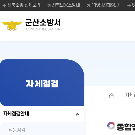
전북소방 전체보기
전북의용소방대
119안전체험관
군산소방서
GUNSAN FIRE STATION
자체점검
자체
자체점검안내
종합
작동점검