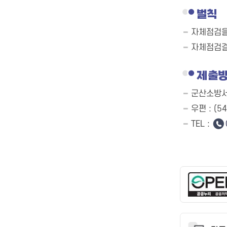
벌칙
자체점검을
자체점검결
제출
군산소방서
우편 : (
TEL :