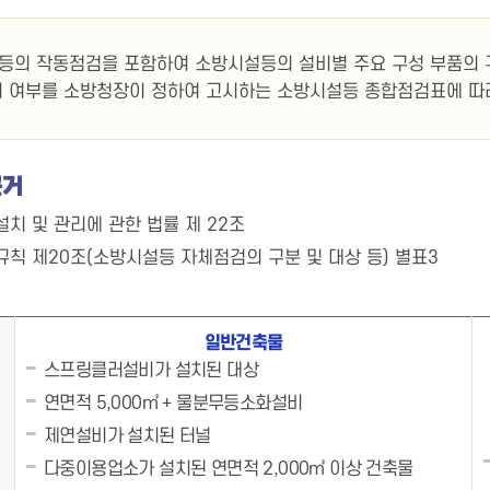
등의 작동점검을 포함하여 소방시설등의 설비별 주요 구성 부품의 
지 여부를 소방청장이 정하여 고시하는 소방시설등 종합점검표에 따라
근거
치 및 관리에 관한 법률 제 22조
규칙 제20조(소방시설등 자체점검의 구분 및 대상 등) 별표3
일반건축물
스프링클러설비가 설치된 대상
연면적 5,000㎡ + 물분무등소화설비
제연설비가 설치된 터널
다중이용업소가 설치된 연면적 2,000㎡ 이상 건축물