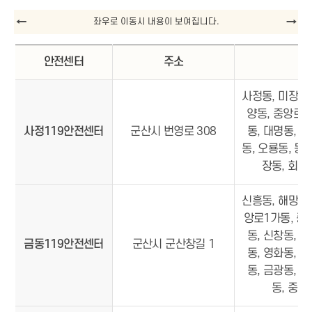
안전센터
주소
관
사정동, 미장동,
양동, 중앙로3
사정119안전센터
군산시 번영로 308
동, 대명동, 
동, 오룡동, 동
장동, 회현
신흥동, 해망동,
앙로1가동, 중앙
동, 신창동, 
금동119안전센터
군산시 군산창길 1
동, 영화동, 
동, 금광동, 
동, 중동