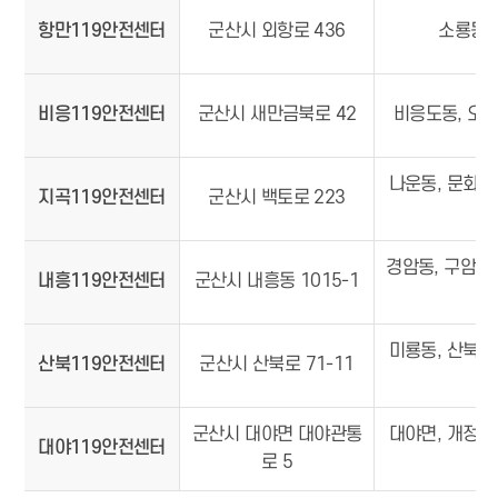
항만119안전센터
군산시 외항로 436
소룡동,
비응119안전센터
군산시 새만금북로 42
비응도동, 오식
나운동, 문화동,
지곡119안전센터
군산시 백토로 223
경암동, 구암동,
내흥119안전센터
군산시 내흥동 1015-1
포
미룡동, 산북동,
산북119안전센터
군산시 산북로 71-11
서
군산시 대야면 대야관통
대야면, 개정면,
대야119안전센터
로 5