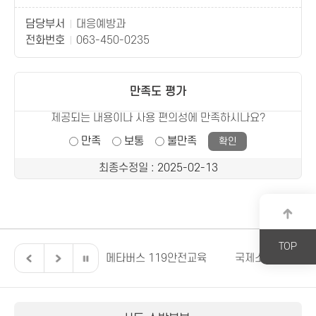
담당부서
대응예방과
전화번호
063-450-0235
만족도 평가
제공되는 내용이나 사용 편의성에 만족하시나요?
만족
보통
불만족
최종수정일
: 2025-02-13
TOP
전북특별자치도
메타버스 119안전교육
국제소방안전박람