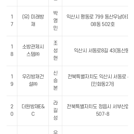
박
1
(유) 미래방
익산시 평동로 799 동산우남아파트
영
7
재
08동 502호
민
조
1
소방관제시
성
익산시 서동로8길 43(동산동)
8
스템㈜
현
신
1
우리방재건
전북특별자치도 익산시 서동로 47
승
9
설㈜
(인화동2가)
본
라
2
더원방재E&
전북특별자치도 정읍시 서부산업
길
0
C
507-8
성
우