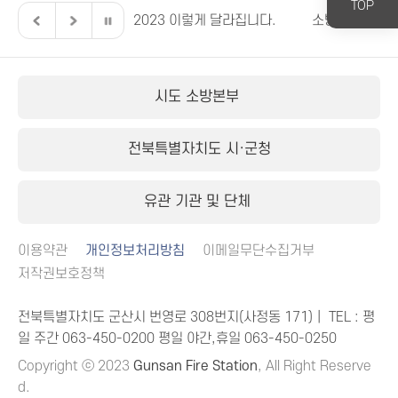
TOP
제소방안전박람회
2023 이렇게 달라집니다.
소방안전 빅데
시도 소방본부
전북특별자치도 시·군청
유관 기관 및 단체
이용약관
개인정보처리방침
이메일무단수집거부
저작권보호정책
전북특별자치도 군산시 번영로 308번지(사정동 171)｜ TEL : 평
일 주간
063-450-0200
평일 야간,휴일
063-450-0250
Copyright ⓒ 2023
Gunsan Fire Station
, All Right Reserve
d.