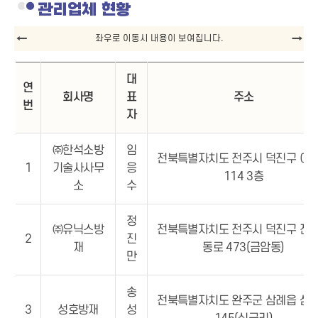
관리업체 현황
대
연
회사명
표
주소
번
자
㈜한석소방
임
전북특별자치도 전주시 덕진구 여
1
기술사사무
응
114 3층
소
수
정
㈜유닉스방
전북특별자치도 전주시 덕진구 전
2
진
재
동로 473(금암동)
만
송
전북특별자치도 완주군 삼례읍 삼
3
성호방재
성