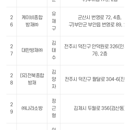
유
2
케이비종합
군산시 번영로 72, 4층,
재
6
방재㈜
구)부안군 부안읍 번영로 89, 2
구
김
2
전주시 덕진구 안덕원로 326(인후
대한방재㈜
태
7
가), 2층
수
김
2
(유)전북종합
양
전주시 덕진구 팔달로 304-6(진북
8
방재
자
정
2
㈜나라소방
근
김제시 두월로 356(검산동)
9
형