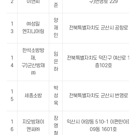
2
이앤씨
구)번영로 229
준
양
1
㈜성일
제
전북특별자치도 군산시 공항로 35
3
엔지니어링
민
한석소방방
임
1
재,
전북특별자치도 덕진구 여산로 114
은
4
구)군산방재
층102호
하
㈜
박
1
세종소방
성
전북특별자치도 군산시 번영로 12
5
욱
장
1
지오방재이
익산시 어양동 510-1 이편한아파트
영
6
엔씨㈜
09동 1601호
철