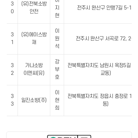
이
3
(유)전북소방
지
전주시 완산구 안행7길 5-13
0
안전
현
이
3
(유)에이스방
원
전주시 완산구 서곡로 72, 2층
1
재
석
강
3
가나소방
전북특별자치도 남원시 옥정5길 11
부
2
이엔씨(유)
교동)
호
이
3
전북특별자치도 정읍시 충정로 139
일진소방(주)
현
3
동)
희