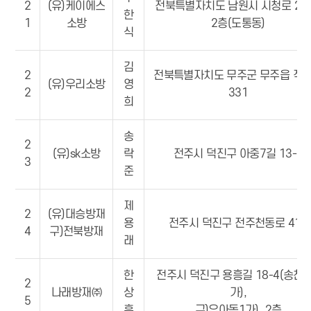
2
(유)케이에스
전북특별자치도 남원시 시청로 23-
한
1
소방
2층(도통동)
식
김
2
전북특별자치도 무주군 무주읍 적
(유)우리소방
영
2
331
희
송
2
(유)sk소방
락
전주시 덕진구 아중7길 13-7
3
준
제
2
(유)대승방재
용
전주시 덕진구 전주천동로 416
4
구)전북방재
래
한
전주시 덕진구 용흥길 18-4(송천
2
나래방재㈜
상
가),
5
훈
구)우아동1가), 2층