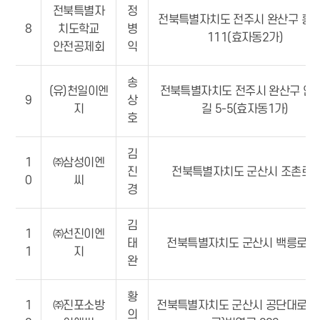
전북특별자
정
전북특별자치도 전주시 완산구 홍
8
치도학교
병
111(효자동2가)
안전공제회
익
송
(유)천일이엔
전북특별자치도 전주시 완산구 안
9
상
지
길 5-5(효자동1가)
호
김
1
㈜삼성이엔
진
전북특별자치도 군산시 조촌로9
0
씨
경
김
1
㈜선진이엔
태
전북특별자치도 군산시 백릉로 8
1
지
완
황
1
㈜진포소방
전북특별자치도 군산시 공단대로 14
의