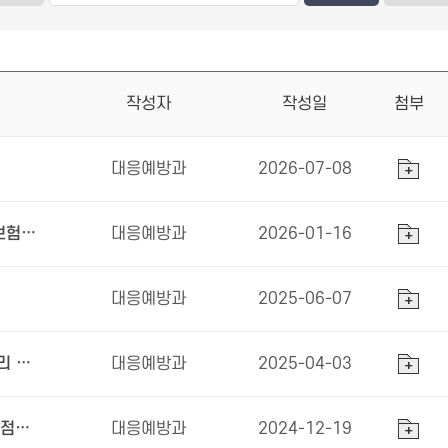
작성자
작성일
첨부
대응예방과
2026-07-08
숙박시설 스프링클러 자진 설치 혜택 안내(지방세 감면 및 화재보험료 할인)
대응예방과
2026-01-16
대응예방과
2025-06-07
아파트아이 등 앱 활용 세대점검 및 대피계획 수립 방법 알림(우리 아파트 화재 대피계획 바로 세우기 캠페인 홍보)
대응예방과
2025-04-03
아파트아이 활용 모바일 소방 세대점검 안내문 등 공동주택 세대점검 방법 안내 전단
대응예방과
2024-12-19