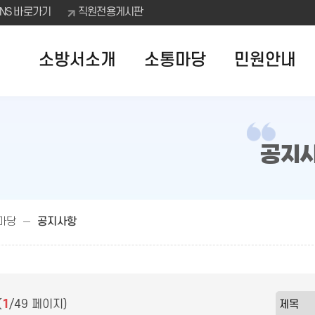
SNS 바로가기
직원전용게시판
소방서소개
소통마당
민원안내
공지
마당
공지사항
(
1
/49 페이지)