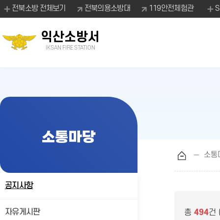
전북소방 전체보기
전북의용소방대
119안전체험관
익산소방서
IKSAN FIRE STATION
소통마당
소통
공지사항
자유게시판
총
494
건 