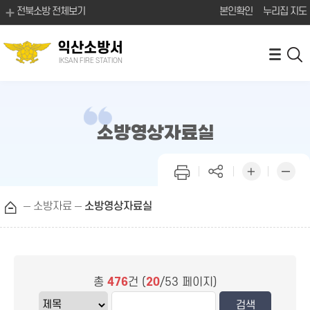
전북소방 전체보기
본인확인
누리집 지도
익산소방서
IKSAN FIRE STATION
소방영상자료실
소방자료
소방영상자료실
총
476
건 (
20
/53 페이지)