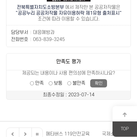
전북특별자치도소방본부
에서 제작한 본 공공저작물은
공공누리 공공저작물 자유이용허락 제1유형 출처표시
조건에 따라 이용할 수 있습니다.
담당부서
대응예방과
전화번호
063-839-3245
만족도 평가
제공되는 내용이나 사용 편의성에 만족하시나요?
만족
보통
불만족
최종수정일
: 2023-07-14
TOP
자치도
메타버스 119안전교육
국제소방안전박람회
20