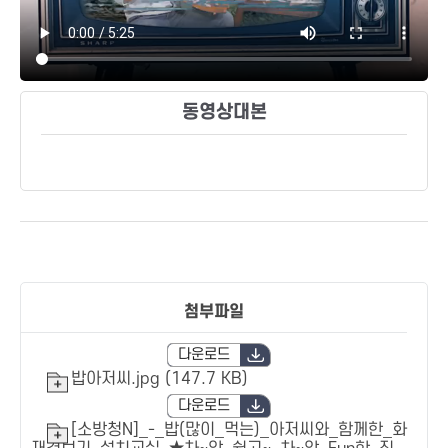
동영상대본
첨부파일
다운로드
밥아저씨.jpg (147.7 KB)
다운로드
[소방청N]_-_밥(많이_먹는)_아저씨와_함께한_화