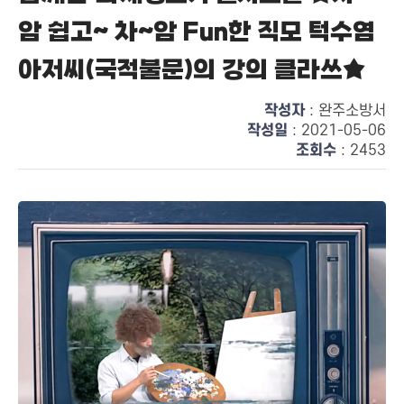
암 쉽고~ 차~암 Fun한 직모 턱수염
아저씨(국적불문)의 강의 클라쓰★
작성자
: 완주소방서
작성일
: 2021-05-06
조회수
: 2453