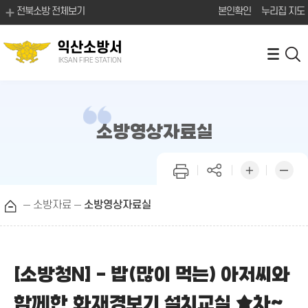
전북소방 전체보기
본인확인
누리집 지도
익산소방서
IKSAN FIRE STATION
소방영상자료실
소방자료
소방영상자료실
[소방청N] - 밥(많이 먹는) 아저씨와
함께한 화재경보기 설치교실 ★차~