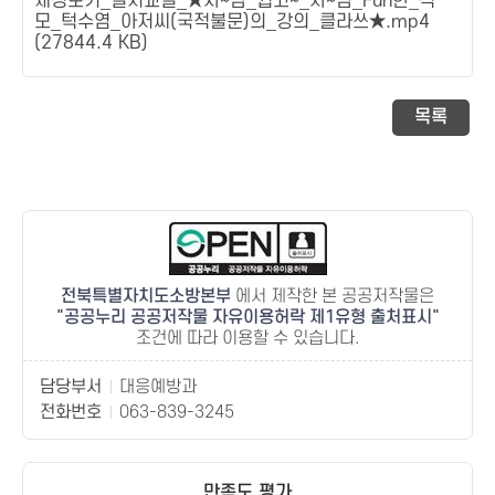
재경보기_설치교실_★차~암_쉽고~_차~암_Fun한_직
모_턱수염_아저씨(국적불문)의_강의_클라쓰★.mp4
(27844.4 KB)
목록
전북특별자치도소방본부
에서 제작한 본 공공저작물은
공공누리 공공저작물 자유이용허락 제1유형 출처표시
조건에 따라 이용할 수 있습니다.
담당부서
대응예방과
전화번호
063-839-3245
만족도 평가