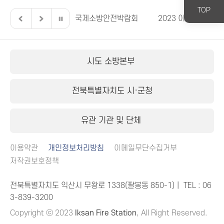
TOP
버스 119안전교육
국제소방안전박람회
2023 이렇게 달라집
시도 소방본부
전북특별자치도 시·군청
유관 기관 및 단체
이용약관
개인정보처리방침
이메일무단수집거부
저작권보호정책
전북특별자치도 익산시 무왕로 1338(팔봉동 850-1)｜ TEL :
06
3-839-3200
Copyright ⓒ 2023
Iksan Fire Station
, All Right Reserved.