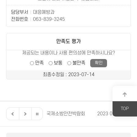
담당부서
대응예방과
전화번호
063-839-3245
만족도 평가
제공되는 내용이나 사용 편의성에 만족하시나요?
만족
보통
불만족
최종수정일
: 2023-07-14
TOP
버스 119안전교육
국제소방안전박람회
2023 이렇게 달라집