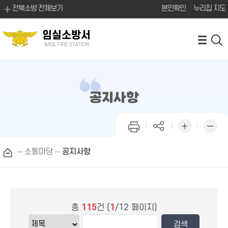
전북소방 전체보기
본인확인
누리집 지도
임실소방서
IMSIL FIRE STATION
공지사항
소통마당
공지사항
총
115
건 (
1
/12 페이지)