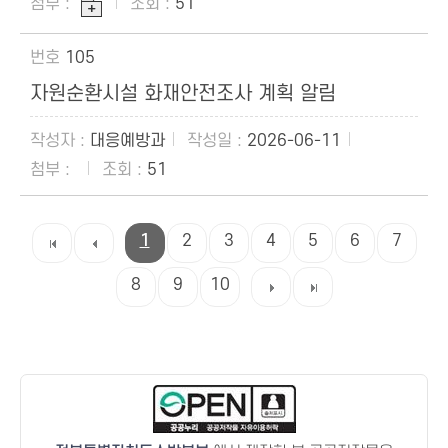
51
105
자원순환시설 화재안전조사 계획 알림
대응예방과
2026-06-11
51
1
2
3
4
5
6
7
8
9
10