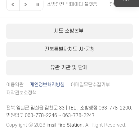
 이렇게 달라집니다.
소방안전 빅데이터 플랫폼
안전신문고
시도 소방본부
전북특별자치도 시·군청
유관 기관 및 단체
이용약관
개인정보처리방침
이메일무단수집거부
저작권보호정책
전북 임실군 임실읍 감천로 33 | TEL : 소방행정
063-778-2200
,
민원업무
063-778-2246
~
063-778-2247
Copyright ⓒ 2023
imsil Fire Station
, All Right Reserved.