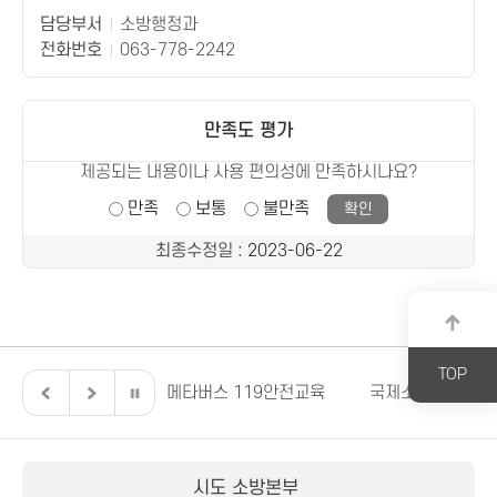
담당부서
소방행정과
전화번호
063-778-2242
만족도 평가
제공되는 내용이나 사용 편의성에 만족하시나요?
만족
보통
불만족
최종수정일
: 2023-06-22
TOP
전북특별자치도
메타버스 119안전교육
국제소방안전박람
시도 소방본부