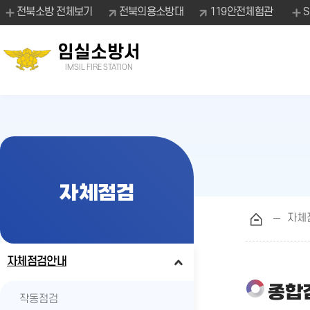
전북소방 전체보기
전북의용소방대
119안전체험관
임실소방서
IMSIL FIRE STATION
자체점검
자체
자체점검안내
종합
작동점검