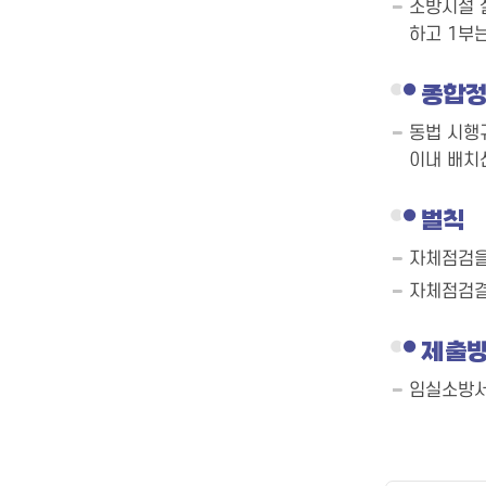
소방시설 
하고 1부
종합정
동법 시행
이내 배치신
벌칙
자체점검을
자체점검결
제출
임실소방서 