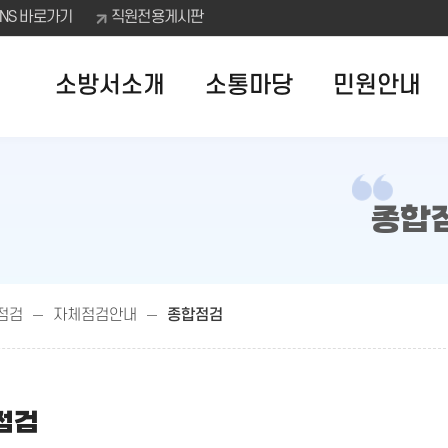
SNS 바로가기
직원전용게시판
소방서소개
소통마당
민원안내
종합
점검
자체점검안내
종합점검
점검