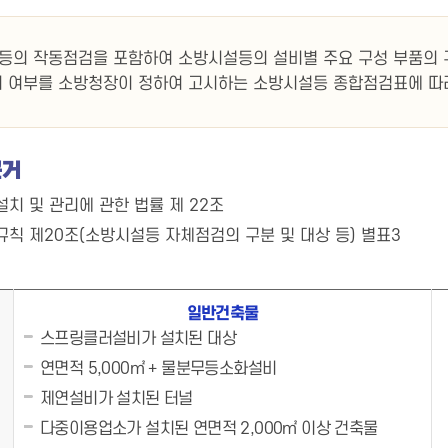
등의 작동점검을 포함하여 소방시설등의 설비별 주요 구성 부품의 
지 여부를 소방청장이 정하여 고시하는 소방시설등 종합점검표에 따라
근거
치 및 관리에 관한 법률 제 22조
규칙 제20조(소방시설등 자체점검의 구분 및 대상 등) 별표3
일반건축물
스프링클러설비가 설치된 대상
연면적 5,000㎡ + 물분무등소화설비
제연설비가 설치된 터널
다중이용업소가 설치된 연면적 2,000㎡ 이상 건축물