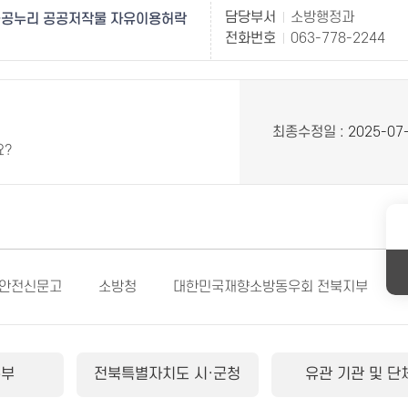
담당부서
소방행정과
공누리 공공저작물 자유이용허락
전화번호
063-778-2244
최종수정일
: 2025-07
요?
안전신문고
소방청
대한민국재향소방동우회 전북지부
본부
전북특별자치도 시·군청
유관 기관 및 단