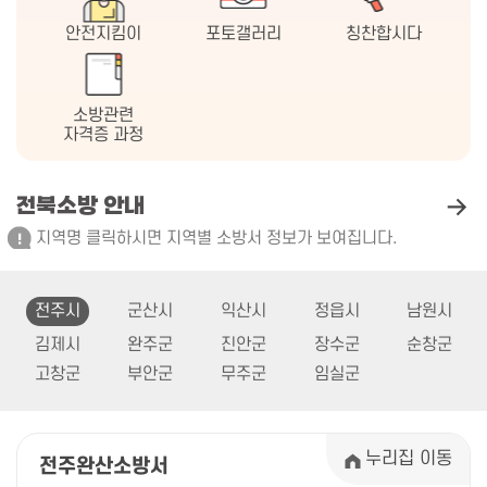
안전지킴이
포토갤러리
칭찬합시다
소방관련
자격증 과정
전북소방 안내
지역명 클릭하시면 지역별 소방서 정보가 보여집니다.
전주시
군산시
익산시
정읍시
남원시
김제시
완주군
진안군
장수군
순창군
고창군
부안군
무주군
임실군
누리집 이동
전주완산소방서