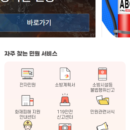
자주 찾는 민원 서비스
전자민원
소방계획서
소방시설등
불법행위신고
화재피해 지원
119안전
민원관련서식
안내센터
신고센터