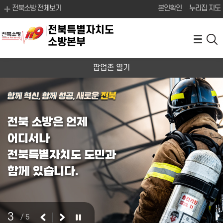
전북소방 전체보기
본인확인
누리집 지도
전북특별자치도
소방본부
팝업존 열기
전북 소방은 언제
어디서나
전북특별자치도 도민과
함께 있습니다.
3
/ 5