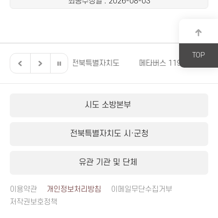
최종수정일
: 2026-08-03
TOP
도의회
전북특별자치도
메타버스 119안전교육
국제소
시도 소방본부
전북특별자치도 시·군청
유관 기관 및 단체
이용약관
개인정보처리방침
이메일무단수집거부
저작권보호정책