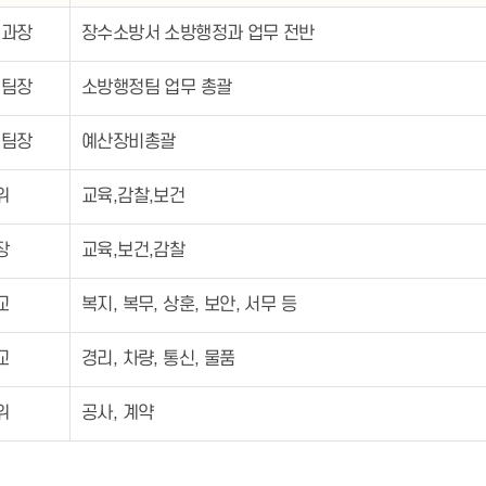
정과장
장수소방서 소방행정과 업무 전반
정팀장
소방행정팀 업무 총괄
비팀장
예산장비총괄
위
교육,감찰,보건
장
교육,보건,감찰
교
복지, 복무, 상훈, 보안, 서무 등
교
경리, 차량, 통신, 물품
위
공사, 계약