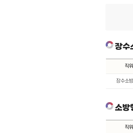
장수
직
장수소
소방
직