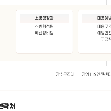
소방행정과
대응예
소방행정팀
대응구
예산장비팀
예방안
구급
장수구조대
장계119안전센
연락처