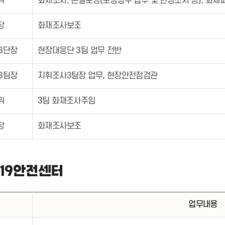
위
화재조사, 손실보상(보상청구 접수 및 현장조사 등), 화
장
화재조사보조
3단장
현장대응단 3팀 업무 전반
3팀장
지휘조사3팀장 업무, 현장안전점검관
위
3팀 화재조사주임
장
화재조사보조
119안전센터
위
업무내용