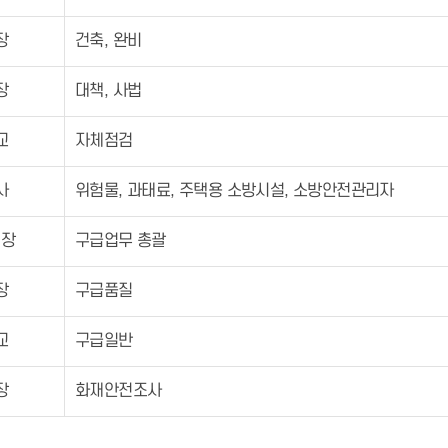
장
건축, 완비
장
대책, 사법
교
자체점검
사
위험물, 과태료, 주택용 소방시설, 소방안전관리자
팀장
구급업무 총괄
장
구급품질
교
구급일반
장
화재안전조사