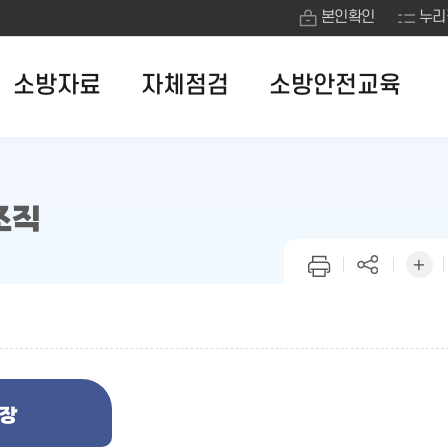
본인확인
누리
소방자료
자체점검
소방안전교육
조직
장