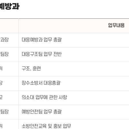
예방과
위
업무내용
방과장
대응예방과 업무 총괄
조팀장
대응구조팀 업무 전반
위
구조, 훈련
장
장수소방서 대응총괄
교
의소대 업무에 관한 사항
전팀장
예방안전팀 업무 총괄
위
소방안전교육 및 홍보 업무