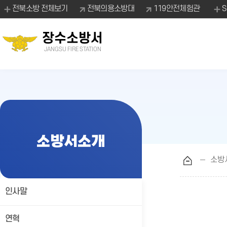
전북소방 전체보기
전북의용소방대
119안전체험관
장수소방서
JANGSU FIRE STATION
소방서소개
소방
인사말
연혁