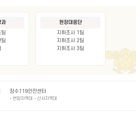
방과
현장대응단
조팀
지휘조사 1팀
전팀
지휘조사 2팀
팀
지휘조사 3팀
터
장수119안전센터
번암지역대
산서지역대