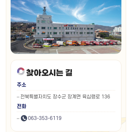
찾아오시는 길
주소
전북특별자치도 장수군 장계면 육십령로 136
전화
063-353-6119