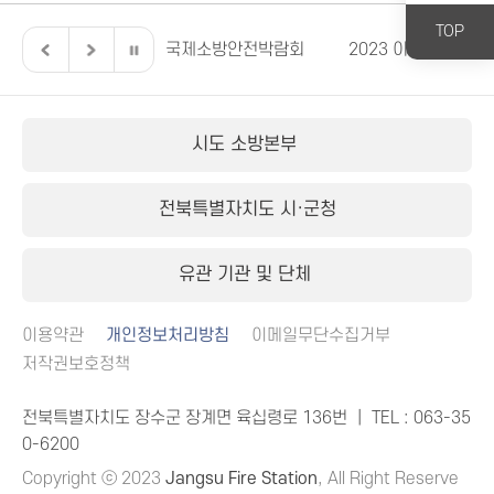
TOP
버스 119안전교육
국제소방안전박람회
2023 이렇게 달라집
시도 소방본부
전북특별자치도 시·군청
유관 기관 및 단체
이용약관
개인정보처리방침
이메일무단수집거부
저작권보호정책
전북특별자치도 장수군 장계면 육십령로 136번 ｜ TEL :
063-35
0-6200
Copyright ⓒ 2023
Jangsu Fire Station
, All Right Reserve