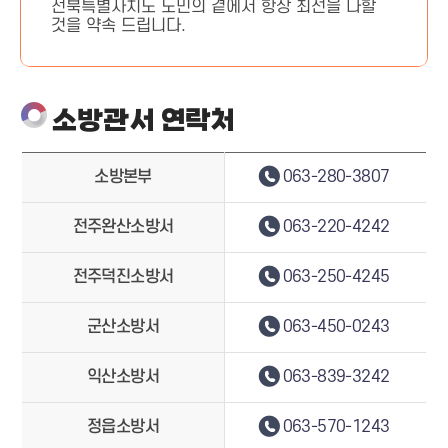
전북특별자치도 도민의 곁에서 항상 최선을 다할
것을 약속 드립니다.
소방관서 연락처
소방본부
063-280-3807
전주완산소방서
063-220-4242
전주덕진소방서
063-250-4245
군산소방서
063-450-0243
익산소방서
063-839-3242
정읍소방서
063-570-1243