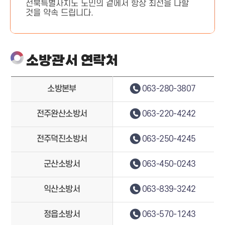
전북특별자치도 도민의 곁에서 항상 최선을 다할
것을 약속 드립니다.
소방관서 연락처
소방본부
063-280-3807
전주완산소방서
063-220-4242
전주덕진소방서
063-250-4245
군산소방서
063-450-0243
익산소방서
063-839-3242
정읍소방서
063-570-1243