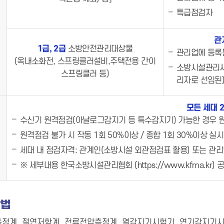
특급점검자
관
1급, 2급
소방안전관리대상물
관리업에 등록
(옥내소화전, 스프링클러설비,주택전용 간이
소방시설관리사
스프링클러 등)
리자로 선임된
모든 세대 
수신기 원격점검(아날로그감지기 등 특수감지기) 가능한 경우 
원격점검 불가 시 작동 1회 50%이상 / 종합 1회 30%이상 실시
세대 내 점검자격: 관계인(소방시설 외관점검표 활용) 또는 관
※ 세부내용 한국소방시설관리협회 (https://www.kfma.kr)
방법
정계, 절연저항계, 전류전압측정계, 열감지기시험기, 연기감지기시