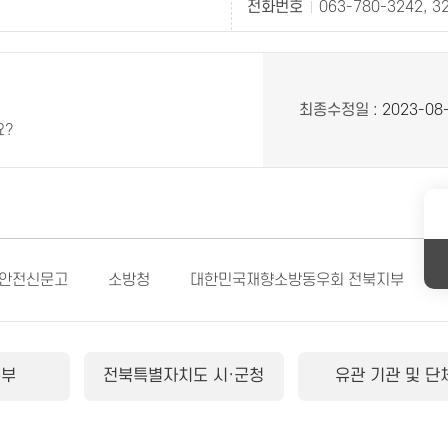
전화번호
063-780-3242, 3
최종수정일
: 2023-08
요?
안전신문고
소방청
대한민국재향소방동우회 전북지부
본부
전북특별자치도 시·군청
유관 기관 및 단