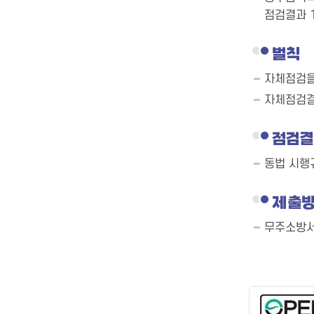
점검결과 
벌칙
자체점검을
자체점검결
점검
동법 시행
제출
무주소방서 