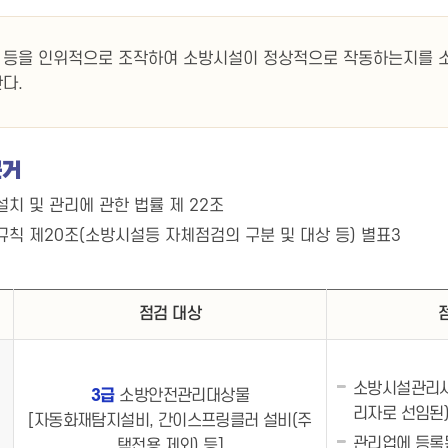
 등을 인위적으로 조작하여 소방시설이 정상적으로 작동하는지를 
다.
근거
치 및 관리에 관한 법률 제 22조
규칙 제20조(소방시설등 자체점검의 구분 및 대상 등) 별표3
점검 대상
소방시설관리사
3급
소방안전관리대상물
리자로 선임된
[자동화재탐지설비, 간이스프링클러 설비(주
관리업에 등록
택전용 제외) 등]