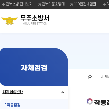
전북소방 전체보기
전북의용소방대
119안전체험관
무주소방서
MUJU FIRE STATION
자체점검
자체
자체점검안내
작동
작동점검