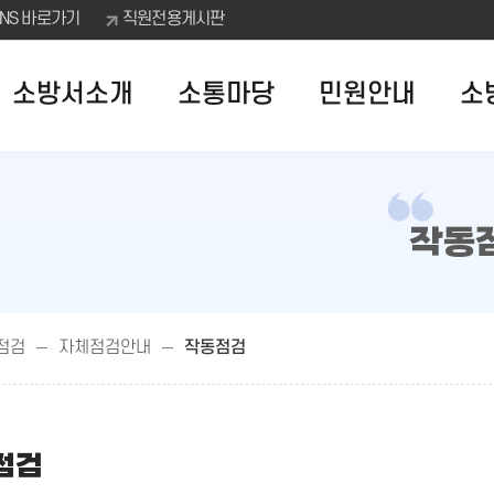
SNS 바로가기
직원전용게시판
소방서소개
소통마당
민원안내
소
작동
점검
자체점검안내
작동점검
점검