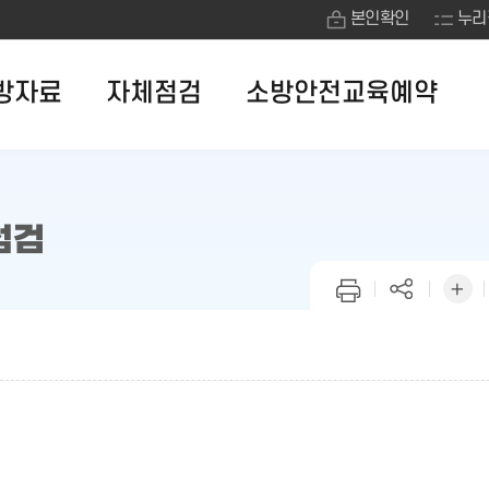
본인확인
누리
방자료
자체점검
소방안전교육예약
점검