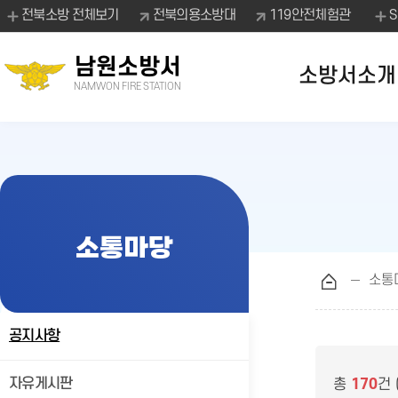
전북소방 전체보기
전북의용소방대
119안전체험관
남원소방서
소방서소개
NAMWON FIRE STATION
소통마당
소통
공지사항
자유게시판
총
170
건 