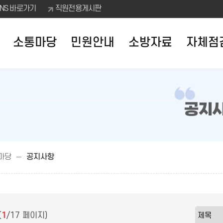
SNS 바로가기
직원전용게시판
소통마당
민원안내
소방자료
자체점
공지
마당
공지사항
(
1
/17 페이지)