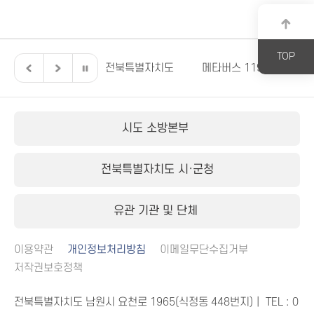
TOP
북특별자치도의회
전북특별자치도
메타버스 119안전교육
시도 소방본부
전북특별자치도 시·군청
유관 기관 및 단체
이용약관
개인정보처리방침
이메일무단수집거부
저작권보호정책
전북특별자치도 남원시 요천로 1965(식정동 448번지)｜ TEL :
0