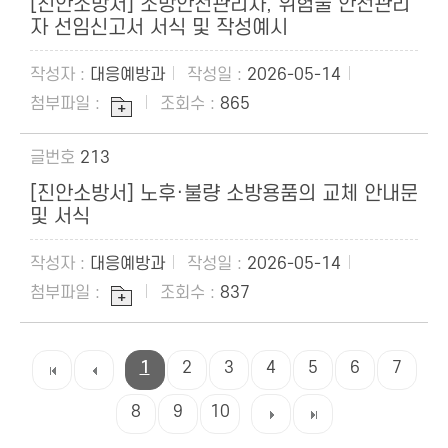
[진안소방서] 소방안전관리자, 위험물 안전관리
자 선임신고서 서식 및 작성예시
대응예방과
2026-05-14
865
213
[진안소방서] 노후·불량 소방용품의 교체 안내문
및 서식
대응예방과
2026-05-14
837
1
2
3
4
5
6
7
8
9
10