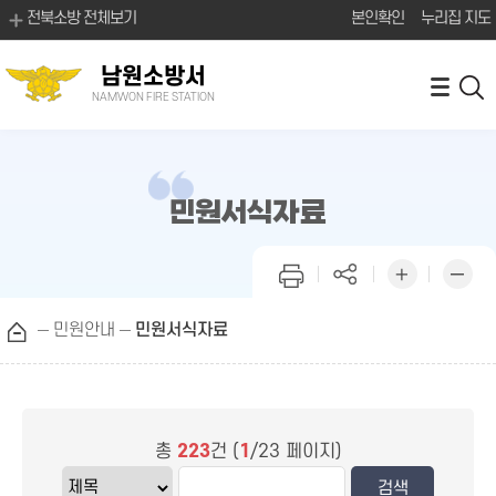
전북소방 전체보기
본인확인
누리집 지도
남원소방서
NAMWON FIRE STATION
민원서식자료
민원안내
민원서식자료
총
223
건 (
1
/23 페이지)