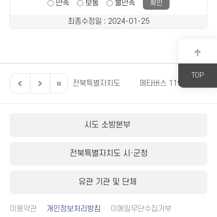
만족
보통
불만족
최종수정일
: 2024-01-25
TOP
북특별자치도의회
전북특별자치도
메타버스 119안전교육
시도 소방본부
전북특별자치도 시·군청
유관 기관 및 단체
이용약관
개인정보처리방침
이메일무단수집거부