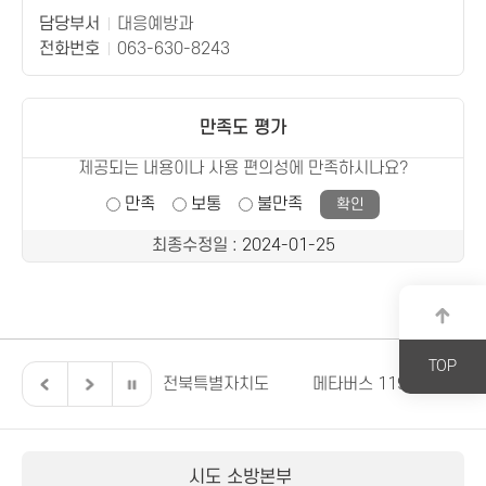
담당부서
대응예방과
전화번호
063-630-8243
만족도 평가
제공되는 내용이나 사용 편의성에 만족하시나요?
만족
보통
불만족
최종수정일
: 2024-01-25
TOP
북특별자치도의회
전북특별자치도
메타버스 119안전교육
시도 소방본부