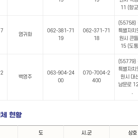
19
19
원시 옥정
11 (향
(55758)
17
062-381-71
062-371-71
특별자치
염귀화
19
18
원시 큰들
15 (도
(55779)
특별자치
02
063-904-24
070-7004-2
백영주
원시 대
00
400
남문로 12
.
체 현황
도
시.군
상호