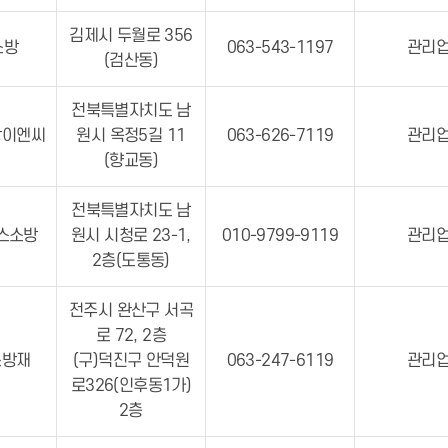
김제시 두월로 356
소방
063-543-1197
관리
(검산동)
전북특별자치도 남
방이엔씨
원시 옥정5길 11
063-626-7119
관리
(향교동)
전북특별자치도 남
에스소방
원시 시청로 23-1,
010-9799-9119
관리
2층(도통동)
전주시 완산구 서곡
로 72, 2층
스방재
(구)덕진구 안덕원
063-247-6119
관리
로326(인후동1가)
2층