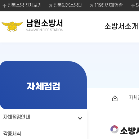
전북소방 전체보기
전북의용소방대
119안전체험관
남원소방서
소방서소개
NAMWON FIRE STATION
자체점검
자체
자체점검안내
소방
각종서식