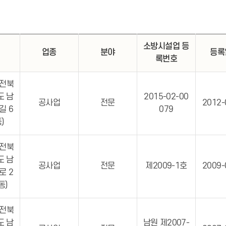
소방시설업 등
업종
분야
등록
록번호
 전북
도 남
2015-02-00
공사업
전문
2012-
길 6
079
)
 전북
도 남
공사업
전문
제2009-1호
2009-
로 2
동)
 전북
도 남
남원 제2007-