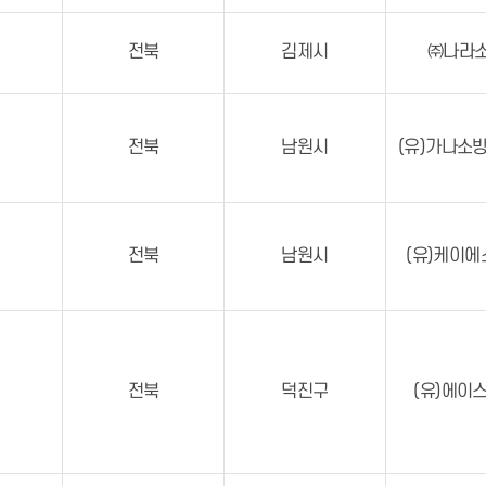
전북
김제시
㈜나라
전북
남원시
(유)가나소
전북
남원시
(유)케이
전북
덕진구
(유)에이