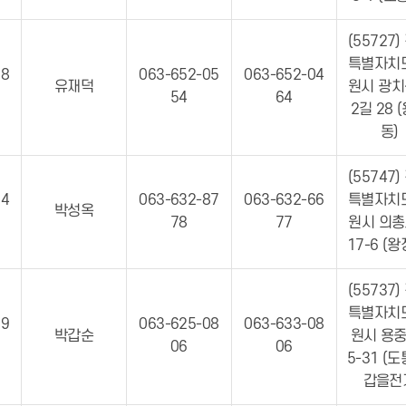
(55727)
특별자치
08
063-652-05
063-652-04
유재덕
원시 광
54
64
2길 28 
동)
(55747)
34
063-632-87
063-632-66
특별자치
박성옥
78
77
원시 의총
17-6 (
(55737)
특별자치
89
063-625-08
063-633-08
박갑순
원시 용중
06
06
5-31 (
갑을전