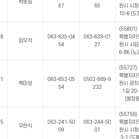
박종일
67
65
원시 시
10-6 (
(55801)
18
063-635-04
063-635-01
특별자치
임우석
54
27
원시 시묘
6-86 (
(55727)
특별자치
81
063-652-05
0502-989-9
백미성
원시 광
54
222
1길 20-
(용정동
(55759)
35
063-241-50
063-244-50
특별자치
우한식
09
01
원시 시청
3-1 (도