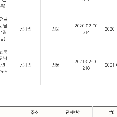
5길
377
교동)
 전북
도 남
2020-02-00
공사업
전문
2020-
4길
614
통동)
 전북
도 남
2021-02-00
산면
공사업
전문
2021-
218
5-5
주소
전화번호
분야