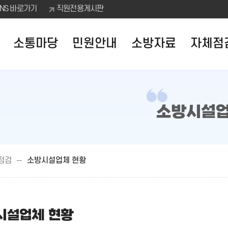
SNS 바로가기
직원전용게시판
소통마당
민원안내
소방자료
자체점
소방시설업
점검
소방시설업체 현황
시설업체 현황