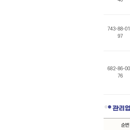
40
743-88-0
97
682-86-0
76
관리업
순번