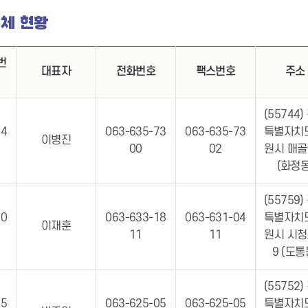
체 현황
번
대표자
전화번호
팩스번호
주소
(55744)
44
063-635-73
063-635-73
특별자치
이병진
00
02
원시 매골
(화정동
(55759)
60
063-633-18
063-631-04
특별자치
이재훈
11
11
원시 시청
9 (도통
(55752)
85
063-625-05
063-625-05
특별자치