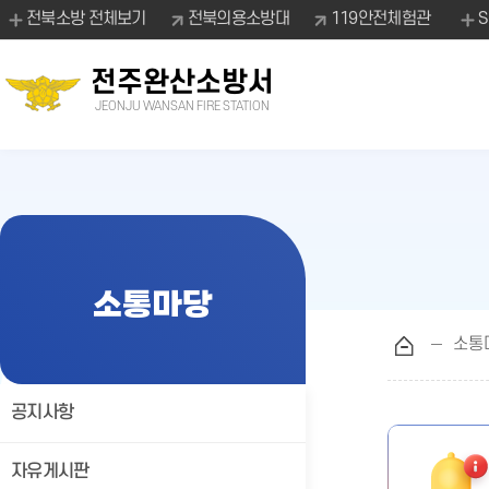
전북소방 전체보기
전북의용소방대
119안전체험관
전주완산소방서
JEONJU WANSAN FIRE STATION
소통마당
소통
공지사항
자유게시판